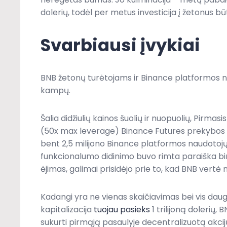
dolerių, todėl per metus investicija į žetonus 
Svarbiausi įvykiai
BNB žetonų turėtojams ir Binance platformos na
kampų.
Šalia didžiulių kainos šuolių ir nuopuolių, Pirm
(50x max leverage) Binance Futures prekybos 
bent 2,5 milijono Binance platformos naudotojų, 
funkcionalumo didinimo buvo rimta paraiška birž
ėjimas, galimai prisidėjo prie to, kad BNB vertė
Kadangi yra ne vienas skaičiavimas bei vis daugė
kapitalizacija
tuojau pasieks
1 trilijoną dolerių
sukurti pirmąją pasaulyje decentralizuotą akcij