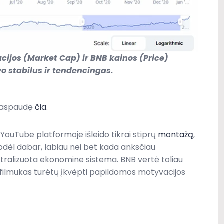
acijos (Market Cap) ir BNB kainos (Price)
 stabilus ir tendencingas.
 paspaudę
čia
.
ouTube platformoje išleido tikrai stiprų
montažą
,
dėl dabar, labiau nei bet kada anksčiau
ntralizuota ekonomine sistema. BNB vertė toliau
s filmukas turėtų įkvėpti papildomos motyvacijos