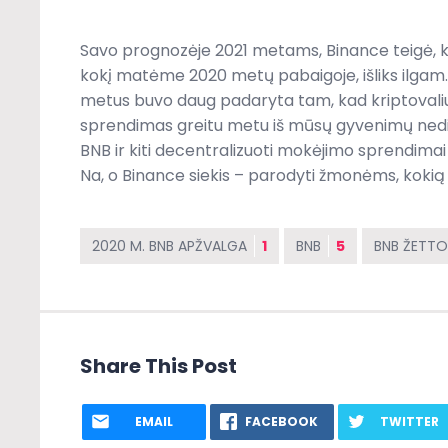
Savo prognozėje 2021 metams, Binance teigė, kad
kokį matėme 2020 metų pabaigoje, išliks ilgam. T
metus buvo daug padaryta tam, kad kriptovaliut
sprendimas greitu metu iš mūsų gyvenimų nedin
BNB ir kiti decentralizuoti mokėjimo sprendimai
Na, o Binance siekis – parodyti žmonėms, kokią
2020 M. BNB APŽVALGA
1
BNB
5
BNB ŽETTO
Share This Post
EMAIL
FACEBOOK
TWITTER