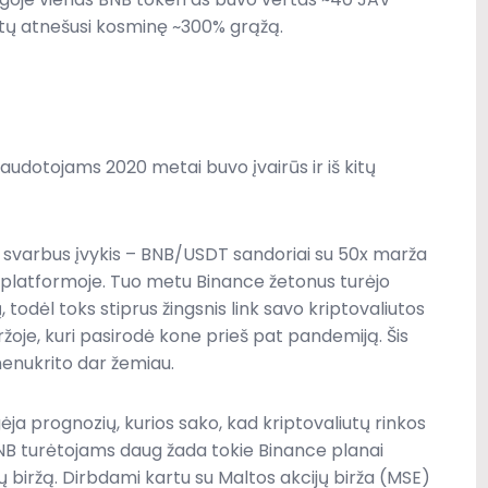
būtų atnešusi kosminę ~300% grąžą.
udotojams 2020 metai buvo įvairūs ir iš kitų
asis svarbus įvykis – BNB/USDT sandoriai su 50x marža
platformoje. Tuo metu Binance žetonus turėjo
todėl toks stiprus žingsnis link savo kriptovaliutos
oje, kuri pasirodė kone prieš pat pandemiją. Šis
 nenukrito dar žemiau.
ja prognozių, kurios sako, kad kriptovaliutų rinkos
, BNB turėtojams daug žada tokie Binance planai
ų biržą. Dirbdami kartu su Maltos akcijų birža (MSE)