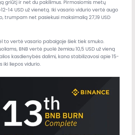
 griūtį ir net du pakilimus. Pirmosiomis metų
12-14 USD už vienetą. Iki vasario vidurio vertė augo
ėjo, trumpam net pasiekusi maksimalią 27,19 USD
dėl to vertė vasario pabaigoje šiek tiek smuko.
uoliams, BNB vertė puolė žemiau 10,5 USD už vieną
ios kasdienybės dalimi, kana stabilizavosi apie 15-
iki liepos vidurio.