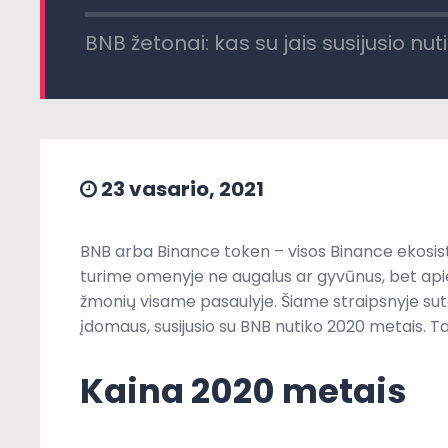
BNB žetonai: kas su jais susijusio nu
23 vasario, 2021
BNB arba Binance token – visos Binance ekosis
turime omenyje ne augalus ar gyvūnus, bet apie
žmonių visame pasaulyje. Šiame straipsnyje sut
įdomaus, susijusio su BNB nutiko 2020 metais. Ta
Kaina 2020 metais