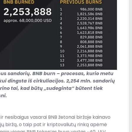
nus sandorių. BNB burn – procesas, kurio metu
ui dingsta iš cirkuliacijos. 2,254 mln. sandorių
krino tai, kad būtų „sudeginta“ būtent tiek
sni.
 ir nesibaigus vasarai BNB žetonai biržoje kainavo
ų biržą, o taip pat ir kriptovaliutų rinką apėmė
goje vienas BNB token‘as buvo vertas ~40 JAV