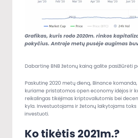
Grafikas, kuris rodo 2020m. rinkos kapitaliz
pokyčius. Antroje metų pusėje augimas buvo
Dabartinę BNB žetonų kainą galite pasižiūrėti
Paskutinę 2020 metų dieną, Binance komanda, Y
kuriame pristatomos open economy idėjos ir ko
reikalingas tikėjimas kriptovaliutomis bei dece
kyla. Investuotojams ir žetonų laikytojams tok
investuoti.
Ko tikėtis 2021m.?