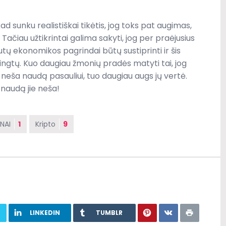
 sunku realistiškai tikėtis, jog toks pat augimas,
ačiau užtikrintai galima sakyti, jog per praėjusius
ų ekonomikos pagrindai būtų sustiprinti ir šis
gtų. Kuo daugiau žmonių pradės matyti tai, jog
 neša naudą pasauliui, tuo daugiau augs jų vertė.
 naudą jie neša!
NAI
1
Kripto
9
LINKEDIN
TUMBLR