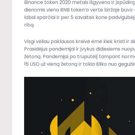
Binance token 2020 metais išgyveno ir įspūdingą
dienomis vieno BNB token‘o vertė biržoje buvo ~
labai sparčiai ir per 5 savaites kone padvigub
ribą.
Visgi vėliau paklausos kreivė ėmė kiek kristi ir 
Prasidėjus pandemijai ir įvykus didiesiems nuop
žėtoną. Pandemijai po truputėlį tampant normal
16 USD už vieną žetoną ir tokia išliko nuo gegužės 