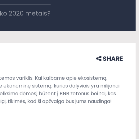
tiko 2020 metais?
SHARE
temos variklis. Kai kalbame apie ekosistemą,
 ekonominę sistemą, kurios dalyviais yra milijonai
elksime dėmesį būtent į BNB žetonus bei tai, kas
igi, tikimės, kad ši apžvalga bus jums naudinga!