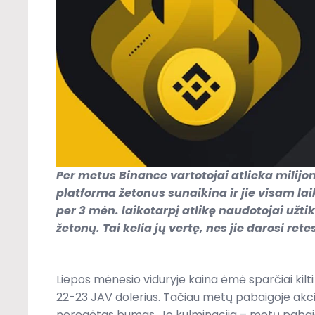
Per metus Binance vartotojai atlieka milijo
platforma žetonus sunaikina ir jie visam laik
per 3 mėn. laikotarpį atlikę naudotojai užti
žetonų. Tai kelia jų vertę, nes jie darosi rete
Liepos mėnesio viduryje kaina ėmė sparčiai kilti
22-23 JAV dolerius. Tačiau metų pabaigoje akcij
neregėtas bumas. Jo kulminacija – metų pabai